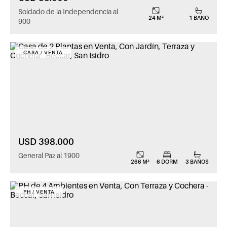
Soldado de la Independencia al
24 M²
1 BAÑO
900
CASA / VENTA
USD 398.000
General Paz al 1900
266 M²
6 DORM
3 BAÑOS
PH / VENTA