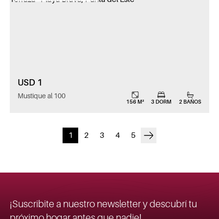
USD 1
Mustique al 100
156 M²
3 DORM
2 BAÑOS
1
2
3
4
5
¡Suscribite a nuestro newsletter y descubrí tu
próximo hogar antes que nadie!