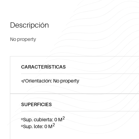
Descripción
No property
CARACTERÍSTICAS
Orientación: No property
SUPERFICIES
2
Sup. cubierta: 0 M
2
Sup. lote: 0 M