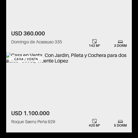
USD 360.000
Domingo de Acassuso 335
142 M²
3 DORM
CASA / VENTA
USD 1.100.000
Roque Saenz Peña 929
420 M²
5 DORM