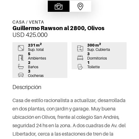
CASA / VENTA
Guillermo Rawson al 2800, Olivos
USD 425.000
2
2
231 m
300 m
Sup. total
Sup. Cubierta
5
3
Ambientes
Dormitorios
2
1
Baños
Toilette
3
Cocheras
Descripción
Casa de estilo racionalista a actualizar, desarrollada
en dos plantas, con jardín y garage. Muy buena
ubicación en Olivos, frente al colegio San Andrés,
seguridad 24 hs en la zona. A dos cuadras de Av. del
Libertador, cerca a las estaciones de tren de la