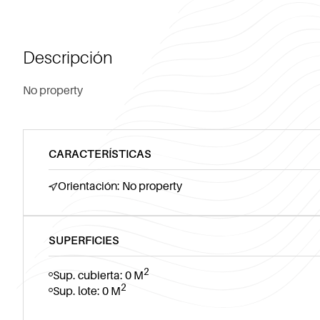
Descripción
No property
CARACTERÍSTICAS
Orientación: No property
SUPERFICIES
2
Sup. cubierta: 0 M
2
Sup. lote: 0 M